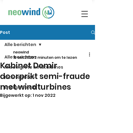
Post
Alle berichten
neowind
Alle berichten
15 okt 2020
2 minuten om te lezen
Kabinet Demir
Middelgrote windturbines
doorprikt semi-fraude
Interreg Ecco
met windturbines
Energiebeleid
Bijgewerkt op:
1 nov 2022