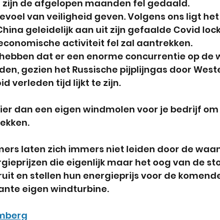
 zijn de afgelopen maanden fel gedaald. 
evoel van veiligheid geven. Volgens ons ligt het 
China geleidelijk aan uit zijn gefaalde Covid lo
conomische activiteit fel zal aantrekken.
lg hebben dat er een enorme concurrentie op de
den, gezien het Russische pijplijngas door West
d verleden tijd lijkt te zijn.
er dan een eigen windmolen voor je bedrijf om 
dekken.
rs laten zich immers niet leiden door de waan
ieprijzen die eigenlijk maar het oog van de stor
uit en stellen hun energieprijs voor de komende
nte eigen windturbine.
oomberg