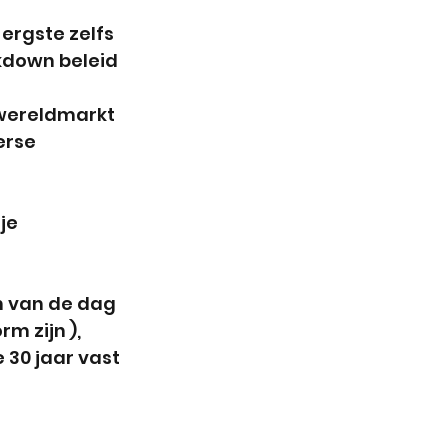
ergste zelfs 
ckdown beleid 
 wereldmarkt 
erse 
je 
 van de dag 
m zijn ), 
 30 jaar vast 