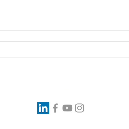
Neowind wenst je een
We 
energiek 2026 !
202
Socials