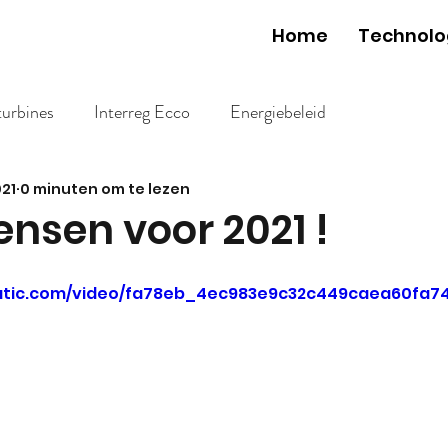
Home
Technolo
turbines
Interreg Ecco
Energiebeleid
021
0 minuten om te lezen
nsen voor 2021 !
static.com/video/fa78eb_4ec983e9c32c449caea60fa7