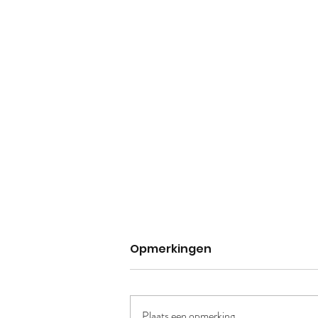
Opmerkingen
Plaats een opmerking...