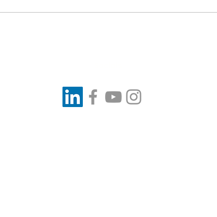
Neowind wenst je een
We 
energiek 2026 !
202
Socials