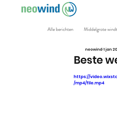
Alle berichten
Middelgrote wind
neowind
1 jan 2
Beste we
https://video.wix
/mp4/file.mp4