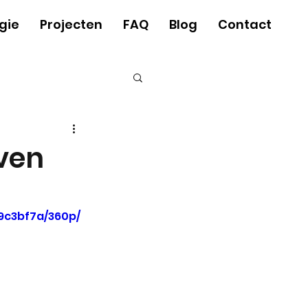
gie
Projecten
FAQ
Blog
Contact
jven
9c3bf7a/360p/