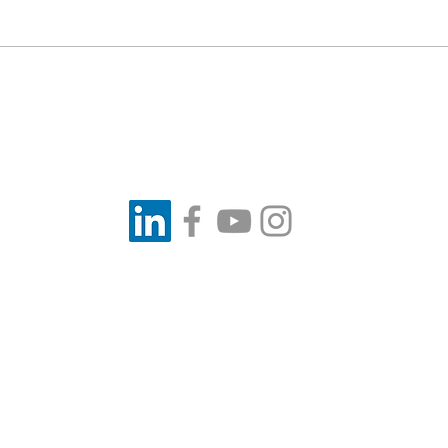
Neowind wenst je een
We 
energiek 2026 !
202
Socials