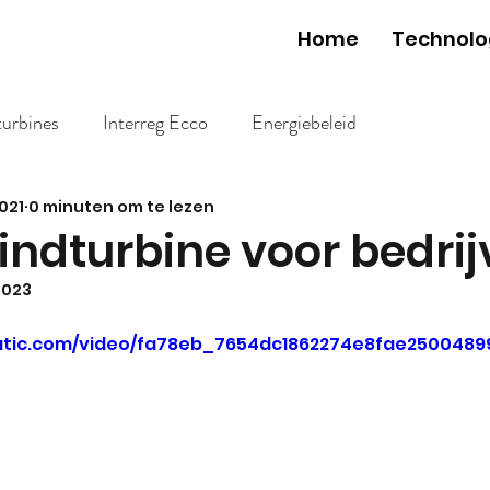
Home
Technolo
turbines
Interreg Ecco
Energiebeleid
021
0 minuten om te lezen
indturbine voor bedri
2023
static.com/video/fa78eb_7654dc1862274e8fae2500489